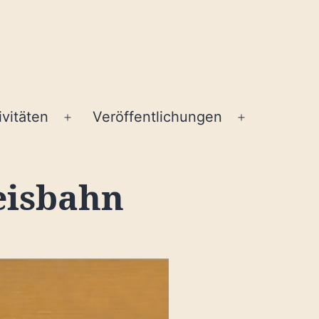
ivitäten
Veröffentlichungen
Menü
Menü
öffnen
öffnen
eisbahn