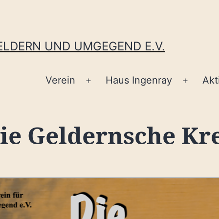
GELDERN UND UMGEGEND E.V.
Verein
Haus Ingenray
Akt
Menü
Menü
öffnen
öffnen
Die Geldernsche Kr