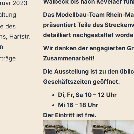
Walbeck bis nach Kevelaer füh
bruar 2023
altung
Das Modellbau-Team Rhein-Maa
präsentiert Teile des Streckenv
le des
detailliert nachgestaltet worde
s, Hartstr.
rn
Wir danken der engagierten Gr
rträge
Zusammenarbeit!
Die Ausstellung ist zu den übli
Geschäftszeiten geöffnet:
Di, Fr, Sa 10 – 12 Uhr
Mi 16 – 18 Uhr
Der Eintritt ist frei.