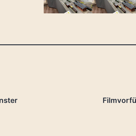
ation
nster
Filmvorf