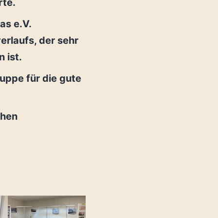
rte.
s e.V.
erlaufs, der sehr
n ist.
uppe für die gute
chen